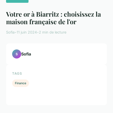
Votre or à Biarritz : choisissez la
maison française de l'or
Sofia
•
11 juin 2024
•
2 min de lecture
Sofia
S
TAGS
Finance