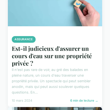
ASSURANCE
Est-il judicieux d'assurer un
cours d'eau sur une propriété
privée ?
Il n'est pas rare de voir, au gré des balades en
pleine nature, un cours d'eau traverser une
propriété privée. Un spectacle qui peut sembler
anodin, mais qui peut aussi soulever quelques
questions. En...
10 mars 2024
6 min de lecture →