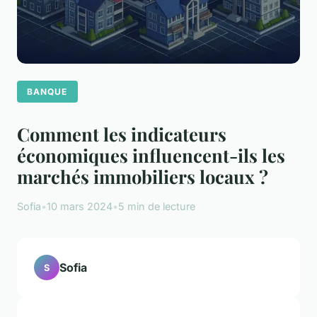
BANQUE
Comment les indicateurs
économiques influencent-ils les
marchés immobiliers locaux ?
Sofia
•
10 mars 2024
•
5 min de lecture
Sofia
S